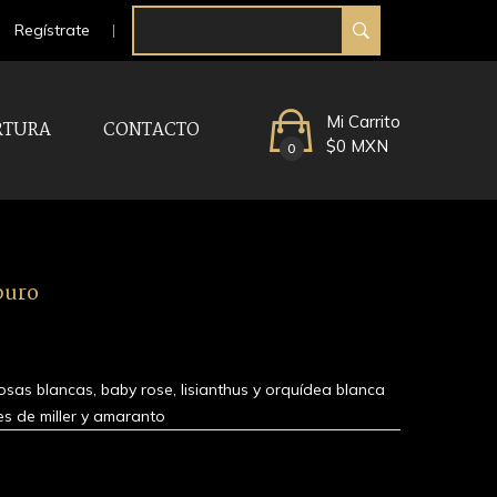
Regístrate
Mi Carrito
RTURA
CONTACTO
$0 MXN
0
puro
osas blancas, baby rose, lisianthus y orquídea blanca
es de miller y amaranto