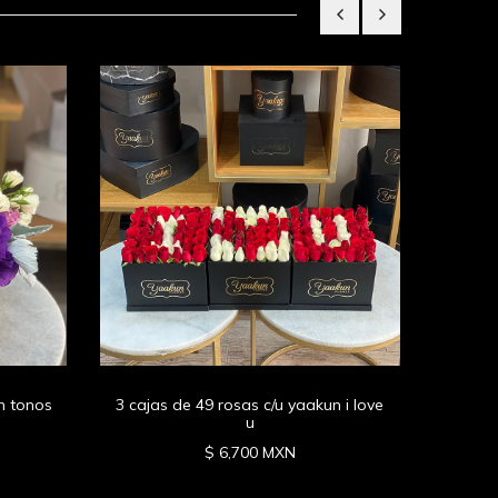
Maxi 
rosas
n tonos
3 cajas de 49 rosas c/u yaakun i love
u
$ 6,700 MXN