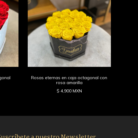
Rosa
gonal
Rosas eternas en caja octagonal con
rosa amarilla
$ 4,900 MXN
Suscríbete a nuestro Newsletter