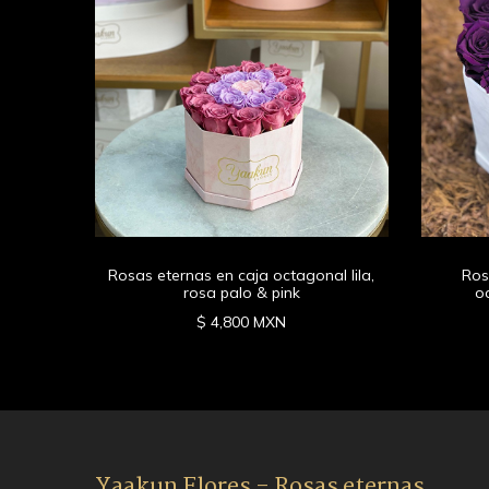
gonal
e
Rosas eternas en caja octagonal lila,
Ros
rosa palo & pink
o
$ 4,800 MXN
Yaakun Flores - Rosas eternas