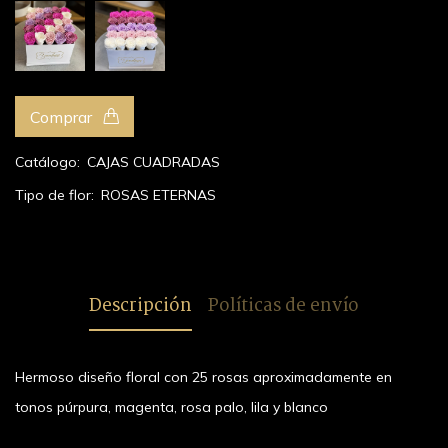
ROSAS
ROSAS
ETERNAS
ETERNAS
EN CAJA
EN CAJA
Comprar
CUADRADA
CUADRADA
BLANCA
BLANCA
DEGRADE
DEGRADE
Catálogo:
CAJAS CUADRADAS
ESCALONADO
HORIZONTAL
Tipo de flor:
ROSAS ETERNAS
Hermoso
Hermoso
diseño
diseño
floral con
floral con
25 rosas
25 rosas
eternas en
eternas en
Descripción
Políticas de envío
tonos lila,
tonos lila,
fucsia, rosa
fucsia, rosa
y blanco
y blanco
Hermoso diseño floral con 25 rosas aproximadamente en
tonos púrpura, magenta, rosa palo, lila y blanco