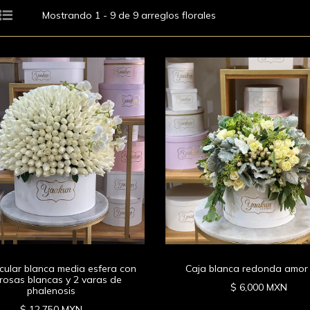
Mostrando 1 - 9 de 9 arreglos florales
rcular blanca media esfera con
Caja blanca redonda amor
rosas blancas y 2 varas de
$ 6,000 MXN
phalenosis
$ 12,750 MXN