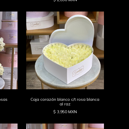
osas
Caja corazón blanco c/t rosa blanca
a
al raz
$ 3,950 MXN