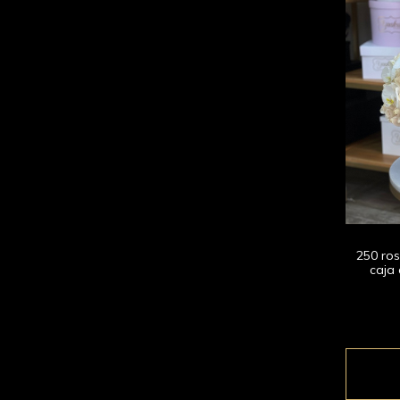
250 ro
caja 