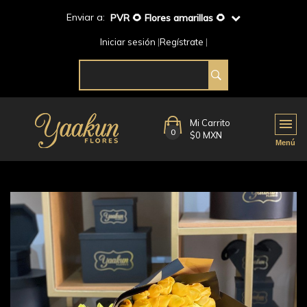
Enviar a:
PVR 🌻 Flores amarillas 🌻
Iniciar sesión
Regístrate
Mi Carrito
0
$0 MXN