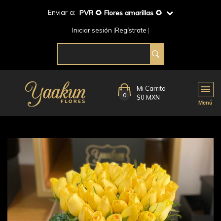
Enviar a:
PVR 🌻 Flores amarillas 🌻
Iniciar sesión
Regístrate
Mi Carrito
0
$0 MXN