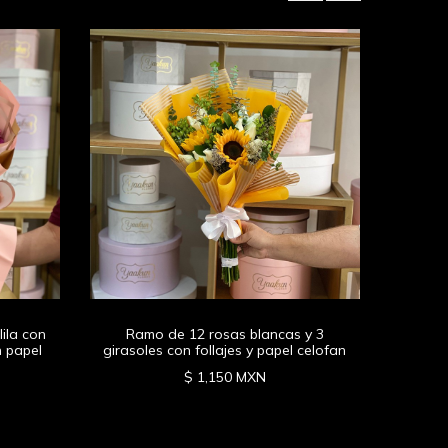
Maxi 
ila con
Ramo de 12 rosas blancas y 3
n papel
girasoles con follajes y papel celofan
$ 1,150 MXN