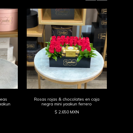
Flore
fi
deas
Rosas rojas & chocolates en caja
yaakun
negra mini yaakun ferrero
$ 2,650 MXN