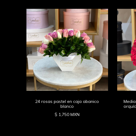
yaakun
24 rosas pastel en caja abanico
Media
blanco
orquí
$ 1,750 MXN