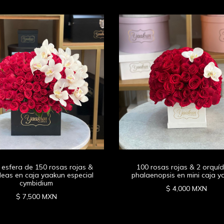
 esfera de 150 rosas rojas &
100 rosas rojas & 2 orquí
deas en caja yaakun especial
phalaenopsis en mini caja 
cymbidium
$ 4,000 MXN
$ 7,500 MXN