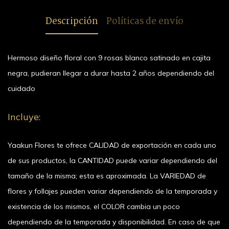
diseño
durar hasta
floral con 9
floral con 9
eternas en
2 años
blanca
floral con 9
2 años
Descripción
Políticas de envío
rosas plata
rosas
color rojo.
dependiendo
chica con 9
rosas
dependiendo
en cajita
fucsia en
del cuidado
rosas
beige en
del cuidado
blanca,
cajita
eternas en
cajita
Hermoso diseño floral con 9 rosas blanco satinado en cajita
pudieran
negra,
tono rosa
blanca,
llegar a
pudieran
negra, pudieran llegar a durar hasta 2 años dependiendo del
palo
pudieran
durar hasta
llegar a
cuidado
llegar a
2 años
durar hasta
durar hasta
dependiendo
2 años
2 años
Incluye:
del cuidado
dependiendo
dependiendo
del cuidado
del cuidado
Yaakun Flores te ofrece CALIDAD de exportación en cada uno
de sus productos, la CANTIDAD puede variar dependiendo del
tamaño de la misma; esta es aproximada. La VARIEDAD de
flores y follajes pueden variar dependiendo de la temporada y
existencia de los mismos, el COLOR cambia un poco
dependiendo de la temporada y disponibilidad. En caso de que