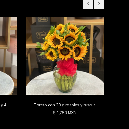
12 ro
 y 4
Florero con 20 girasoles y ruscus
$ 1,750 MXN