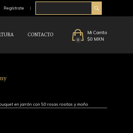
Regístrate
Mi Carrito
RTURA
CONTACTO
$0 MXN
0
omy
bouquet en jarrón con 50 rosas rositas y moño