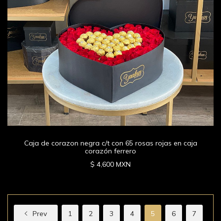
Caja de corazon negra c/t con 65 rosas rojas en caja
corazón ferrero
$ 4,600 MXN
Prev
1
2
3
4
5
6
7